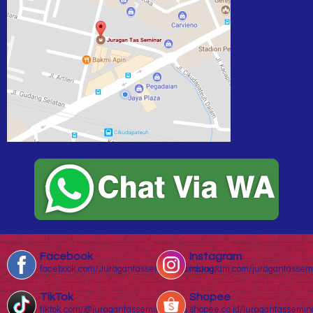
Facebook
Instagram
facebook.com/Juragantasseminarbandung/
instagram.com/juragantassem
TikTok
Shopee
tiktok.com/@juragantasseminar.com
shopee.co.id/juragantassemin