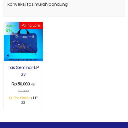
konveksi tas murah bandung
Paling Laris
Diskon
9%
Tas Seminar LP
33
Rp 50.000
Rp
55.000
Pre Order
/ LP
33