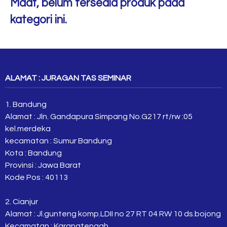
Maaf, belum tersedia produk pada
kategori ini.
ALAMAT : JURAGAN TAS SEMINAR
1. Bandung
Alamat : Jln. Gandapura Simpang No.G217 rt/rw :05
kel.merdeka
kecamatan : Sumur Bandung
Kota : Bandung
Provinsi : Jawa Barat
Kode Pos : 40113
2. Cianjur
Alamat : Jl.gunteng komp.LDII no 27 RT 04 RW 10 ds.bojong
Kecamatan : Karangtengah