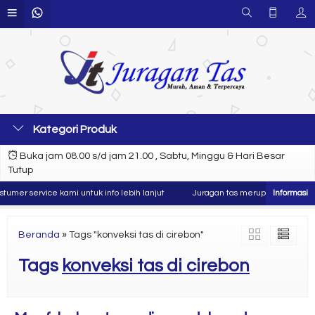
Kategori Produk
Buka jam 08.00 s/d jam 21.00 , Sabtu, Minggu & Hari Besar
Tutup
umer service kami untuk info lebih lanjut
Juragan tas merupakan produsen 
Beranda
»
Tags "konveksi tas di cirebon"
Tags
konveksi tas di cirebon