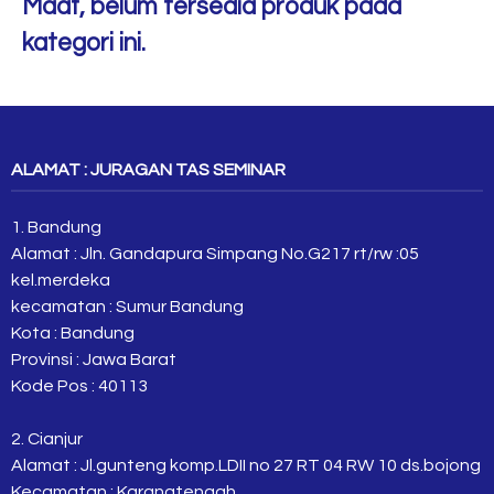
Maaf, belum tersedia produk pada
kategori ini.
ALAMAT : JURAGAN TAS SEMINAR
1. Bandung
Alamat : Jln. Gandapura Simpang No.G217 rt/rw :05
kel.merdeka
kecamatan : Sumur Bandung
Kota : Bandung
Provinsi : Jawa Barat
Kode Pos : 40113
2. Cianjur
Alamat : Jl.gunteng komp.LDII no 27 RT 04 RW 10 ds.bojong
Kecamatan : Karangtengah