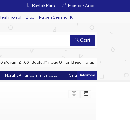
Kontak Kami
Member Area
Testimonial
Blog
Pulpen Seminar Kit
Cari
 s/d jam 21.00 , Sabtu, Minggu & Hari Besar Tutup
Murah , Aman dan Terpercaya
Selamat Datang di Website Juragan T