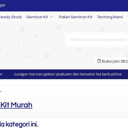
Ready Stock
Seminar Kit
Paket Seminar Kit
Tentang Kami
Buka jam 08.00
Juragan tas merupakan produsen dan konveksi tas berkualitas
gsi
"
Kit Murah
 kategori ini.