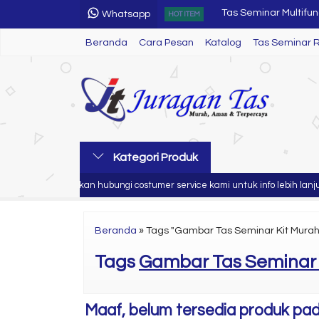
Whatsapp
HOT ITEM
Tas Seminar R 19
Beranda
Cara Pesan
Katalog
Tas Seminar 
Tas Seminar R 38
Tas Laptop
Tas Seminar SL 54
Tas Seminar SL 77
Kategori Produk
Tas Ransel TK
 anda
Silahkan hubungi costumer service kami untuk info lebih lanjut
Tumbler
Tas Seminar Multifun
Beranda
»
Tags "Gambar Tas Seminar Kit Murah
Tags
Gambar Tas Seminar 
Maaf, belum tersedia produk pada