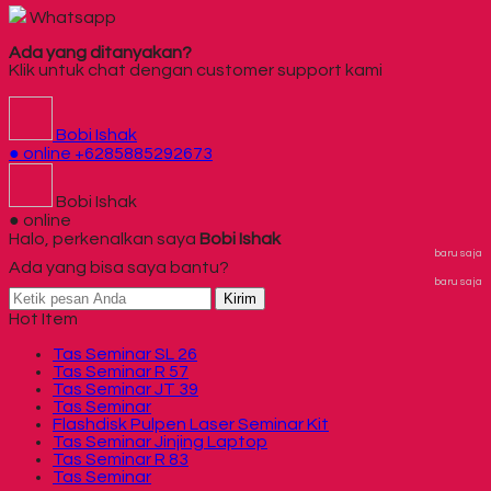
Whatsapp
Ada yang ditanyakan?
Klik untuk chat dengan customer support kami
Bobi Ishak
● online
+6285885292673
Bobi Ishak
● online
Halo, perkenalkan saya
Bobi Ishak
baru saja
Ada yang bisa saya bantu?
baru saja
Kirim
Hot Item
Tas Seminar SL 26
Tas Seminar R 57
Tas Seminar JT 39
Tas Seminar
Flashdisk Pulpen Laser Seminar Kit
Tas Seminar Jinjing Laptop
Tas Seminar R 83
Tas Seminar