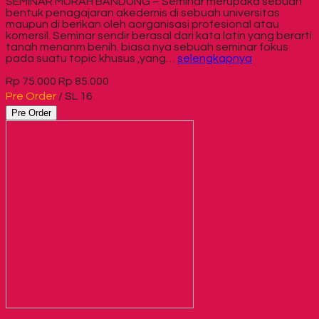
SEMINAR MURAH BANDUNG – Seminar merupaka sebuah
bentuk penagajaran akedemis di sebuah universitas
maupun di berikan oleh aorganisasi profesional atau
komersil. Seminar sendir berasal dari kata latin yang berarti
tanah menanm benih. biasa nya sebuah seminar fokus
pada suatu topic khusus ,yang…
selengkapnya
Rp 75.000
Rp 85.000
Pre Order
/ SL 16
Pre Order