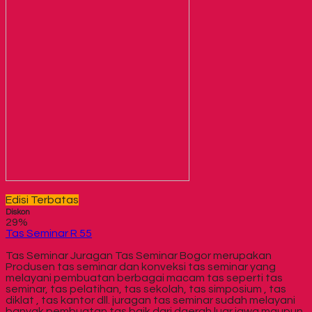
Edisi Terbatas
Diskon
29%
Tas Seminar R 55
Tas Seminar Juragan Tas Seminar Bogor merupakan
Produsen tas seminar dan konveksi tas seminar yang
melayani pembuatan berbagai macam tas seperti tas
seminar, tas pelatihan, tas sekolah, tas simposium , tas
diklat , tas kantor dll. juragan tas seminar sudah melayani
banyak pembuatan tas baik dari daerah luar jawa maupun