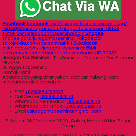
Facebook
facebook.com/Juragantasseminarbandung/
Instagram
instagram.com/juragantasseminar
TikTok
tiktok.com/@juragantasseminar.com
Shopee
shopee.co.id/juragantasseminar
Tokopedia
tokopedia.com/tas-seminar-kit
Bukalapak
bukalapak.com/u/juragantasseminar
Blibli
blibli.com/merchant/juragantasseminar/JUR-70033
Juragan Tas Seminar
- Tas Seminar - Produsen Tas Seminar
MURAH
Juragan Tas Seminar
Kontak Kami
Apabila ada yang ditanyakan, silahkan hubungi kami
melalui kontak di bawah ini.
SMS
+6285885292673
Call Center
085885292673
Whatsapp
Pemesanan
085885292673
Whatsapp
Bobi Ishak
+6285885292673
Email
csjuragantasseminar@gmail.com
Buka jam 08.00 s/d jam 21.00 , Sabtu, Minggu & Hari Besar
Tutup
Jln. Gandapura Simpang No.G217 rt/rw :05 kel.merdeka