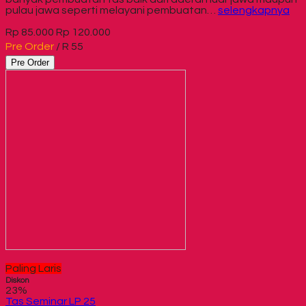
pulau jawa seperti melayani pembuatan…
selengkapnya
Rp 85.000
Rp 120.000
Pre Order
/ R 55
Pre Order
Paling Laris
Diskon
23%
Tas Seminar LP 25