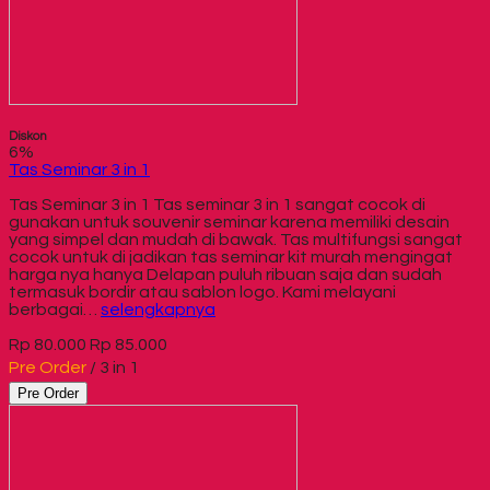
Diskon
6%
Tas Seminar 3 in 1
Tas Seminar 3 in 1 Tas seminar 3 in 1 sangat cocok di
gunakan untuk souvenir seminar karena memiliki desain
yang simpel dan mudah di bawak. Tas multifungsi sangat
cocok untuk di jadikan tas seminar kit murah mengingat
harga nya hanya Delapan puluh ribuan saja dan sudah
termasuk bordir atau sablon logo. Kami melayani
berbagai…
selengkapnya
Rp 80.000
Rp 85.000
Pre Order
/ 3 in 1
Pre Order