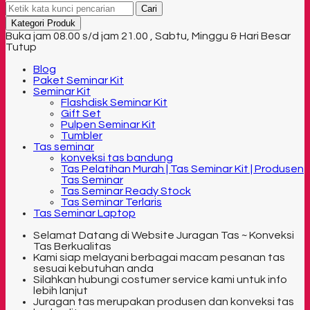
Cari
Kategori Produk
Buka jam 08.00 s/d jam 21.00 , Sabtu, Minggu & Hari Besar
Tutup
Blog
Paket Seminar Kit
Seminar Kit
Flashdisk Seminar Kit
Gift Set
Pulpen Seminar Kit
Tumbler
Tas seminar
konveksi tas bandung
Tas Pelatihan Murah | Tas Seminar Kit | Produsen
Tas Seminar
Tas Seminar Ready Stock
Tas Seminar Terlaris
Tas Seminar Laptop
Selamat Datang di Website Juragan Tas ~ Konveksi
Tas Berkualitas
Kami siap melayani berbagai macam pesanan tas
sesuai kebutuhan anda
Silahkan hubungi costumer service kami untuk info
lebih lanjut
Juragan tas merupakan produsen dan konveksi tas