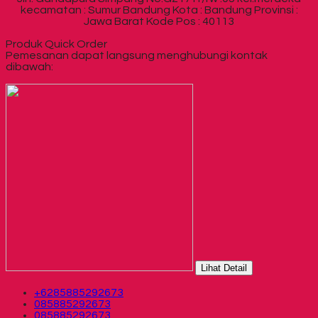
kecamatan : Sumur Bandung Kota : Bandung Provinsi :
Jawa Barat Kode Pos : 40113
Produk Quick Order
Pemesanan dapat langsung menghubungi kontak
dibawah:
Lihat Detail
+6285885292673
085885292673
085885292673