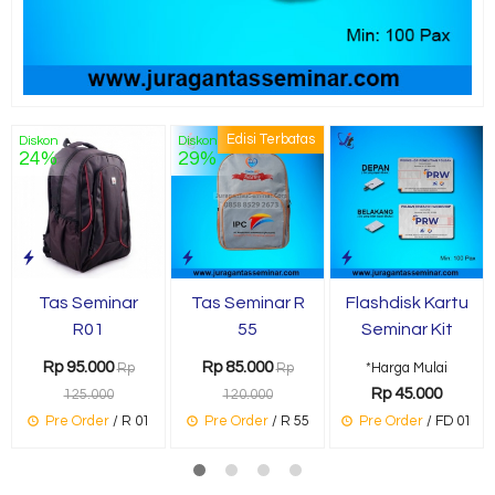
Edisi Terbatas
Diskon
Diskon
24%
29%
Tas Seminar
Tas Seminar R
Flashdisk Kartu
R01
55
Seminar Kit
Rp 95.000
Rp 85.000
Rp
Rp
*Harga Mulai
Rp 45.000
125.000
120.000
Pre Order
/ R 01
Pre Order
/ R 55
Pre Order
/ FD 01