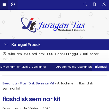
Kategori Produk
Buka jam 08.00 s/d jam 21.00 , Sabtu, Minggu & Hari Besar
Tutup
ce kami untuk info lebih lanjut
Juragan tas merupakan produsen dan konve
Beranda
»
FlashDisk Seminar Kit
» Attachment : flashdisk
seminar kit
flashdisk seminar kit
Diunggah pada 29 Maret 2019