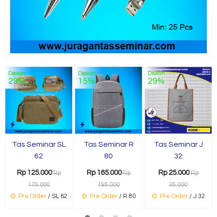
Diskon
Diskon
Diskon
29%
15%
29%
Tas Seminar SL
Tas Seminar R
Tas Seminar J
62
80
32
Rp 125.000
Rp 165.000
Rp 25.000
Rp
Rp
Rp
175.000
195.000
35.000
Pre Order
/ SL 62
Pre Order
/ R 80
Pre Order
/ J 32