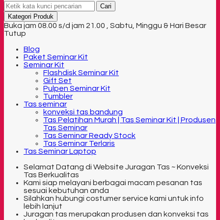
Cari
Kategori Produk
Buka jam 08.00 s/d jam 21.00 , Sabtu, Minggu & Hari Besar
Tutup
Blog
Paket Seminar Kit
Seminar Kit
Flashdisk Seminar Kit
Gift Set
Pulpen Seminar Kit
Tumbler
Tas seminar
konveksi tas bandung
Tas Pelatihan Murah | Tas Seminar Kit | Produsen
Tas Seminar
Tas Seminar Ready Stock
Tas Seminar Terlaris
Tas Seminar Laptop
Selamat Datang di Website Juragan Tas ~ Konveksi
Tas Berkualitas
Kami siap melayani berbagai macam pesanan tas
sesuai kebutuhan anda
Silahkan hubungi costumer service kami untuk info
lebih lanjut
Juragan tas merupakan produsen dan konveksi tas