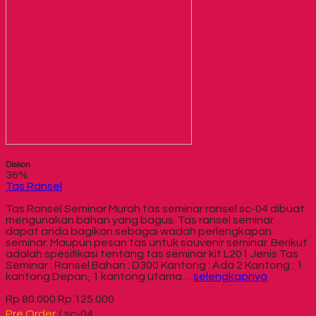
Diskon
36%
Tas Ransel
Tas Ransel Seminar Murah tas seminar ransel sc-04 dibuat
mengunakan bahan yang bagus. Tas ransel seminar
dapat anda bagikan sebagai wadah perlengkapan
seminar. Maupun pesan tas untuk souvenir seminar. Berikut
adalah spesifikasi tentang tas seminar kit L201 Jenis Tas
Seminar : Ransel Bahan : D300 Kantong : Ada 2 Kantong : 1
kantong Depan, 1 kantong utama…
selengkapnya
Rp 80.000
Rp 125.000
Pre Order
/ sc-04