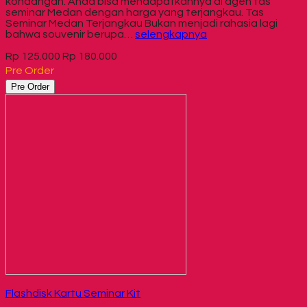
kondangan. Anda bisa mendapatkannya di agen tas
seminar Medan dengan harga yang terjangkau. Tas
Seminar Medan Terjangkau Bukan menjadi rahasia lagi
bahwa souvenir berupa…
selengkapnya
Rp 125.000
Rp 180.000
Pre Order
Pre Order
Flashdisk Kartu Seminar Kit