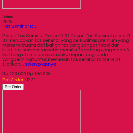
Diskon
20%
Tas Seminar R 31
Pesan Tas Seminar Ransel R 31 Pesan Tas Seminar ransel R
31 merupakan tas seminar yang berkualitas premium yang
mana terbuata dari bahan tas yang sangat tebal dan
kuat. tas seminar ransel ini memiliki 3 kantong yang mana 3
kantong utama dan satu saku depan ,bagi anda
yangberminartuntuk memesan tas seminar ransel R 31
silahkan…
selengkapnya
Rp 120.000
Rp 150.000
Pre Order
/ R 31
Pre Order