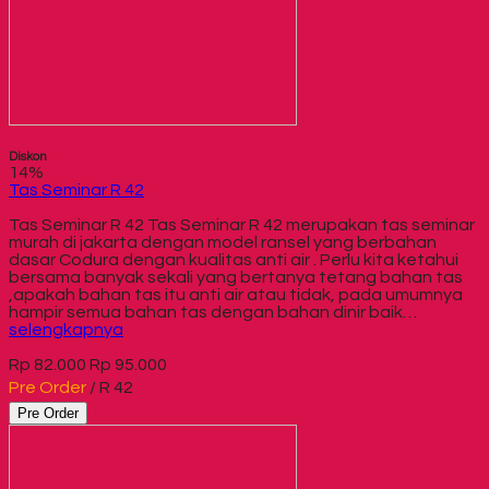
Diskon
14%
Tas Seminar R 42
Tas Seminar R 42 Tas Seminar R 42 merupakan tas seminar
murah di jakarta dengan model ransel yang berbahan
dasar Codura dengan kualitas anti air . Perlu kita ketahui
bersama banyak sekali yang bertanya tetang bahan tas
,apakah bahan tas itu anti air atau tidak, pada umumnya
hampir semua bahan tas dengan bahan dinir baik…
selengkapnya
Rp 82.000
Rp 95.000
Pre Order
/ R 42
Pre Order