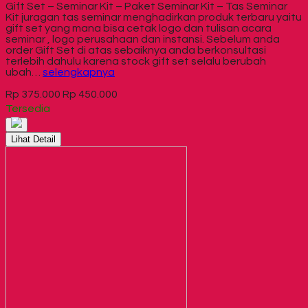
Gift Set – Seminar Kit – Paket Seminar Kit – Tas Seminar
Kit juragan tas seminar menghadirkan produk terbaru yaitu
gift set yang mana bisa cetak logo dan tulisan acara
seminar , logo perusahaan dan instansi. Sebelum anda
order Gift Set di atas sebaiknya anda berkonsultasi
terlebih dahulu karena stock gift set selalu berubah
ubah…
selengkapnya
Rp 375.000
Rp 450.000
Tersedia
Lihat Detail