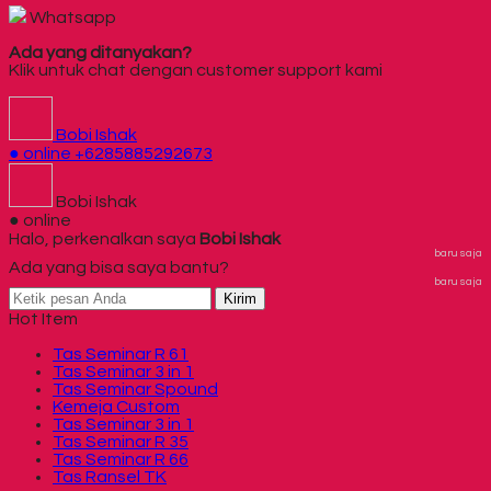
Whatsapp
Ada yang ditanyakan?
Klik untuk chat dengan customer support kami
Bobi Ishak
● online
+6285885292673
Bobi Ishak
● online
Halo, perkenalkan saya
Bobi Ishak
baru saja
Ada yang bisa saya bantu?
baru saja
Kirim
Hot Item
Tas Seminar R 61
Tas Seminar 3 in 1
Tas Seminar Spound
Kemeja Custom
Tas Seminar 3 in 1
Tas Seminar R 35
Tas Seminar R 66
Tas Ransel TK