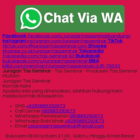
Facebook
facebook.com/Juragantasseminarbandung/
Instagram
instagram.com/juragantasseminar
TikTok
tiktok.com/@juragantasseminar.com
Shopee
shopee.co.id/juragantasseminar
Tokopedia
tokopedia.com/tas-seminar-kit
Bukalapak
bukalapak.com/u/juragantasseminar
Blibli
blibli.com/merchant/juragantasseminar/JUR-70033
Juragan Tas Seminar
- Tas Seminar - Produsen Tas Seminar
MURAH
Juragan Tas Seminar
Kontak Kami
Apabila ada yang ditanyakan, silahkan hubungi kami
melalui kontak di bawah ini.
SMS
+6285885292673
Call Center
085885292673
Whatsapp
Pemesanan
085885292673
Whatsapp
Bobi Ishak
+6285885292673
Email
csjuragantasseminar@gmail.com
Buka jam 08.00 s/d jam 21.00 , Sabtu, Minggu & Hari Besar