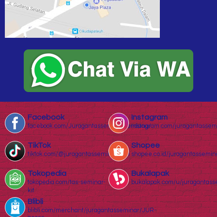
Facebook
Instagram
facebook.com/Juragantasseminarbandung/
instagram.com/juragantassem
TikTok
Shopee
tiktok.com/@juragantasseminar.com
shopee.co.id/juragantassemin
Tokopedia
Bukalapak
tokopedia.com/tas-seminar-
bukalapak.com/u/juragantass
kit
Blibli
blibli.com/merchant/juragantasseminar/JUR-