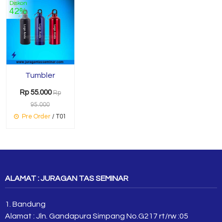
Diskon
42%
Tumbler
Rp 55.000
Rp
95.000
Pre Order
/ T01
ALAMAT : JURAGAN TAS SEMINAR
1. Bandung
Alamat : Jln. Gandapura Simpang No.G217 rt/rw :05