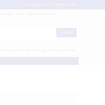
Kontak Kami
Member Area
timonial
Blog
Pulpen Seminar Kit
Cari
 s/d jam 21.00 , Sabtu, Minggu & Hari Besar Tutup