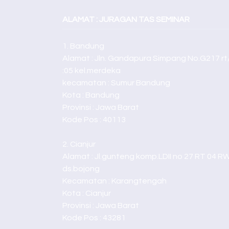
ALAMAT : JURAGAN TAS SEMINAR
1. Bandung
Alamat : Jln. Gandapura Simpang No.G217 rt
:05 kel.merdeka
kecamatan : Sumur Bandung
Kota : Bandung
Provinsi : Jawa Barat
Kode Pos : 40113
2. Cianjur
Alamat : Jl.gunteng komp.LDII no 27 RT 04 R
ds.bojong
Kecamatan : Karangtengah
Kota : Cianjur
Provinsi : Jawa Barat
Kode Pos : 43281