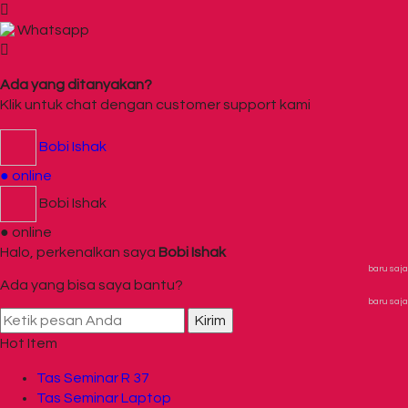
Whatsapp
Ada yang ditanyakan?
Klik untuk chat dengan customer support kami
Bobi Ishak
● online
Bobi Ishak
● online
Halo, perkenalkan saya
Bobi Ishak
baru saja
Ada yang bisa saya bantu?
baru saja
Kirim
Hot Item
Tas Seminar R 37
Tas Seminar Laptop