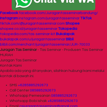
Facebook
facebook.com/Juragantasseminarbandung/
Instagram
instagram.com/juragantasseminar
TikTok
tiktok.com/@juragantasseminar.com
Shopee
shopee.co.id/juragantasseminar
Tokopedia
tokopedia.com/tas-seminar-kit
Bukalapak
bukalapak.com/u/juragantasseminar
Blibli
blibli.com/merchant/juragantasseminar/JUR-70033
Juragan Tas Seminar
- Tas Seminar - Produsen Tas Seminar
MURAH
Juragan Tas Seminar
Kontak Kami
Apabila ada yang ditanyakan, silahkan hubungi kami melalui
kontak di bawah ini.
SMS
+6285885292673
Call Center
085885292673
Whatsapp
Pemesanan
085885292673
Whatsapp
Bobi Ishak
+6285885292673
Email
csjuragantasseminar@gmail.com