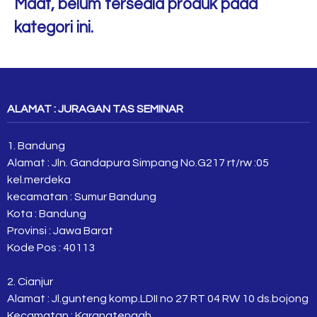
Maaf, belum tersedia produk pada
kategori ini.
ALAMAT : JURAGAN TAS SEMINAR
1. Bandung
Alamat : Jln. Gandapura Simpang No.G217 rt/rw :05
kel.merdeka
kecamatan : Sumur Bandung
Kota : Bandung
Provinsi : Jawa Barat
Kode Pos : 40113
2. Cianjur
Alamat : Jl.gunteng komp.LDII no 27 RT 04 RW 10 ds.bojong
Kecamatan : Karangtengah