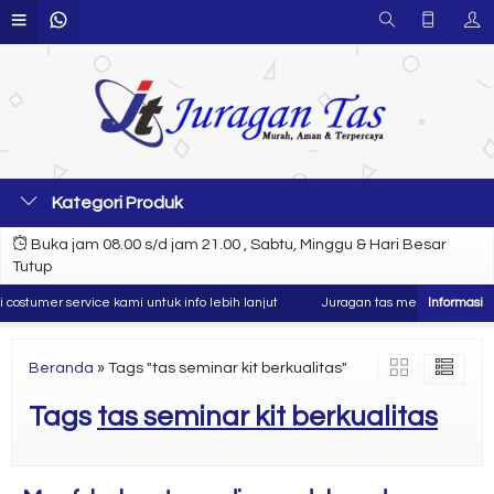
Kategori Produk
Buka jam 08.00 s/d jam 21.00 , Sabtu, Minggu & Hari Besar
Tutup
ostumer service kami untuk info lebih lanjut
Juragan tas merupakan produs
Beranda
»
Tags "tas seminar kit berkualitas"
Tags
tas seminar kit berkualitas