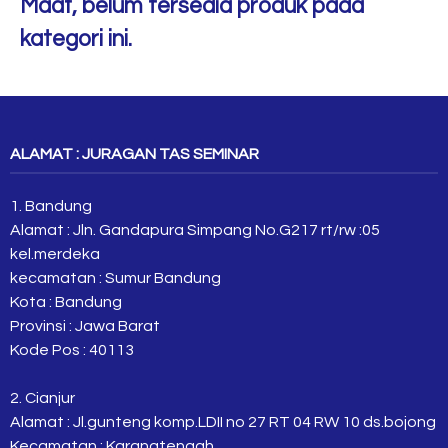
Maaf, belum tersedia produk pada
kategori ini.
ALAMAT : JURAGAN TAS SEMINAR
1. Bandung
Alamat : Jln. Gandapura Simpang No.G217 rt/rw :05
kel.merdeka
kecamatan : Sumur Bandung
Kota : Bandung
Provinsi : Jawa Barat
Kode Pos : 40113
2. Cianjur
Alamat : Jl.gunteng komp.LDII no 27 RT 04 RW 10 ds.bojong
Kecamatan : Karangtengah