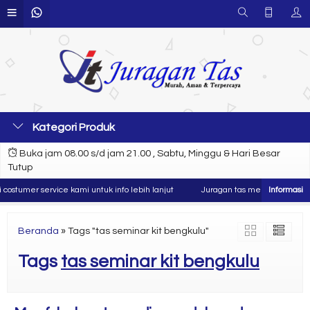
Kategori Produk
Buka jam 08.00 s/d jam 21.00 , Sabtu, Minggu & Hari Besar
Tutup
ostumer service kami untuk info lebih lanjut
Juragan tas merupakan produs
Beranda
»
Tags "tas seminar kit bengkulu"
Tags
tas seminar kit bengkulu