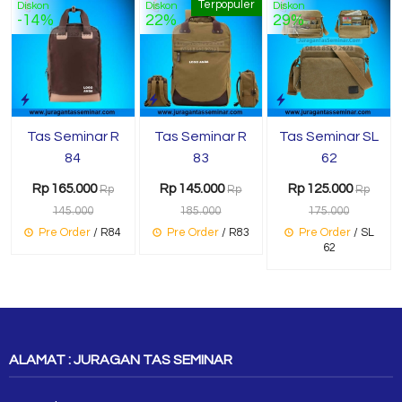
Terpopuler
Diskon
Diskon
Diskon
-14%
22%
29%
Tas Seminar R
Tas Seminar R
Tas Seminar SL
84
83
62
Rp 165.000
Rp 145.000
Rp 125.000
Rp
Rp
Rp
145.000
185.000
175.000
Pre Order
/ R84
Pre Order
/ R83
Pre Order
/ SL
62
ALAMAT : JURAGAN TAS SEMINAR