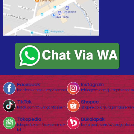
Facebook
Instagram
facebook.com/Juragantasseminarbandung/
instagram.com/juragantassem
TikTok
Shopee
tiktok.com/@juragantasseminar.com
shopee.co.id/juragantassemin
Tokopedia
Bukalapak
tokopedia.com/tas-seminar-
bukalapak.com/u/juragantass
kit