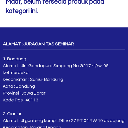
Maaf, belum tersedia produk pada
kategori ini.
ALAMAT : JURAGAN TAS SEMINAR
1. Bandung
Alamat : Jln. Gandapura Simpang No.G217 rt/rw :05
kel.merdeka
kecamatan : Sumur Bandung
Kota : Bandung
Provinsi : Jawa Barat
Kode Pos : 40113
2. Cianjur
Alamat : Jl.gunteng komp.LDII no 27 RT 04 RW 10 ds.bojong
Kecamatan : Karangtengah