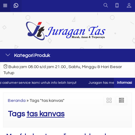
Kategori Produk
Buka jam 08.00 s/d jam 21.00 , Sabtu, Minggu & Hari Besar
Tutup
ostumer service kami untuk info lebih lanjut
Juragan tas merupakan produs
Beranda
»
Tags "tas kanvas"
Tags
tas kanvas