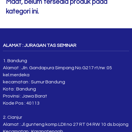
Maaf, belum tersedia produk pada
kategori ini.
ALAMAT : JURAGAN TAS SEMINAR
1. Bandung
Alamat : Jln. Gandapura Simpang No.G217 rt/rw :05
kel.merdeka
kecamatan : Sumur Bandung
Kota : Bandung
Provinsi : Jawa Barat
Kode Pos : 40113
2. Cianjur
Alamat : Jl.gunteng komp.LDII no 27 RT 04 RW 10 ds.bojong
Kecamatan : Karangtengah