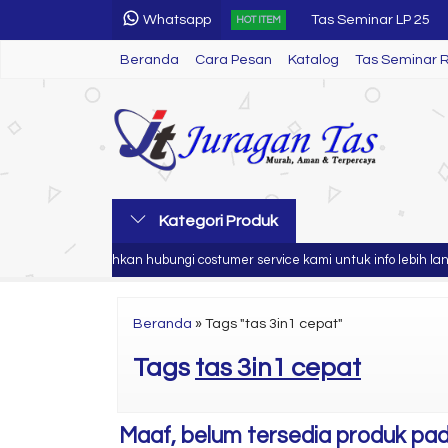
Tas Seminar LP 25
Whatsapp
HOT ITEM
Termos
Beranda
Cara Pesan
Katalog
Tas Seminar 
Tumbler
Tas Seminar R 03
Tas Seminar Spound
Tas Laptop
Kategori Produk
Tali Lanyard Seminar
n anda
Silahkan hubungi costumer service kami untuk info lebih lanju
Topi
Beranda
»
Tags "tas 3in1 cepat"
Tas Seminar LP 25
Tags
tas 3in1 cepat
Maaf, belum tersedia produk pada