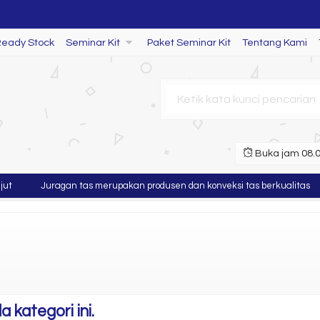
Ready Stock
Seminar Kit
Paket Seminar Kit
Tentang Kami
Buka jam 08.00
 Kit
t
Juragan tas merupakan produsen dan konveksi tas berkualitas
 kategori ini.