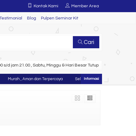
Kontak Kami
Member Area
Testimonial
Blog
Pulpen Seminar Kit
Cari
 s/d jam 21.00 , Sabtu, Minggu & Hari Besar Tutup
Murah , Aman dan Terpercaya
Selamat Datang di Website Juragan 