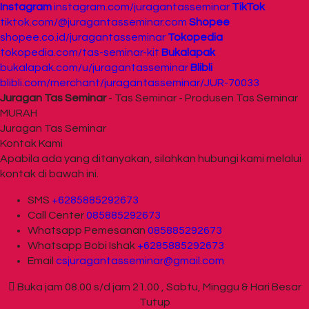
Instagram
instagram.com/juragantasseminar
TikTok
tiktok.com/@juragantasseminar.com
Shopee
shopee.co.id/juragantasseminar
Tokopedia
tokopedia.com/tas-seminar-kit
Bukalapak
bukalapak.com/u/juragantasseminar
Blibli
blibli.com/merchant/juragantasseminar/JUR-70033
Juragan Tas Seminar
- Tas Seminar - Produsen Tas Seminar
MURAH
Juragan Tas Seminar
Kontak Kami
Apabila ada yang ditanyakan, silahkan hubungi kami melalui
kontak di bawah ini.
SMS
+6285885292673
Call Center
085885292673
Whatsapp
Pemesanan
085885292673
Whatsapp
Bobi Ishak
+6285885292673
Email
csjuragantasseminar@gmail.com
Buka jam 08.00 s/d jam 21.00 , Sabtu, Minggu & Hari Besar
Tutup