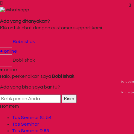
Whatsapp
Ada yang ditanyakan?
Klik untuk chat dengan customer support kami
Bobi Ishak
● online
Bobi Ishak
● online
Halo, perkenalkan saya
Bobi Ishak
baru saja
Ada yang bisa saya bantu?
baru saja
Kirim
Hot Item
Tas Seminar SL 54
Tas Seminar
Tas Seminar R 65