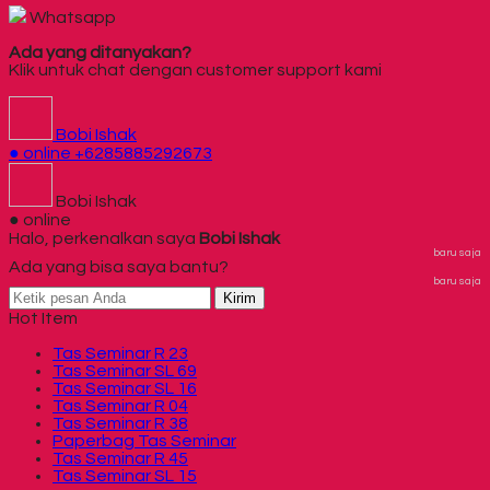
Whatsapp
Ada yang ditanyakan?
Klik untuk chat dengan customer support kami
Bobi Ishak
● online
+6285885292673
Bobi Ishak
● online
Halo, perkenalkan saya
Bobi Ishak
baru saja
Ada yang bisa saya bantu?
baru saja
Kirim
Hot Item
Tas Seminar R 23
Tas Seminar SL 69
Tas Seminar SL 16
Tas Seminar R 04
Tas Seminar R 38
Paperbag Tas Seminar
Tas Seminar R 45
Tas Seminar SL 15