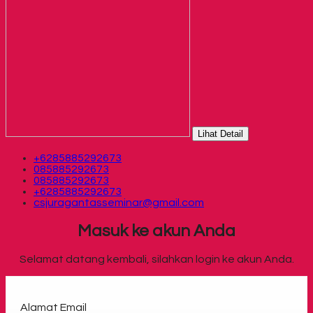
Lihat Detail
+6285885292673
085885292673
085885292673
+6285885292673
csjuragantasseminar@gmail.com
Masuk ke akun Anda
Selamat datang kembali, silahkan login ke akun Anda.
Alamat Email