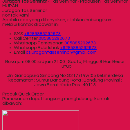
Juragan Tas Seminar
- Tas Seminar - Produsen Tas Seminar
MURAH
Juragan Tas Seminar
Kontak Kami
Apabila ada yang ditanyakan, silahkan hubungi kami
melalui kontak di bawah ini.
SMS
+6285885292673
Call Center
085885292673
Whatsapp
Pemesanan
085885292673
Whatsapp
Bobi Ishak
+6285885292673
Email
csjuragantasseminar@gmail.com
Buka jam 08.00 s/d jam 21.00 , Sabtu, Minggu & Hari Besar
Tutup
Jln. Gandapura Simpang No.G217 rt/rw :05 kel.merdeka
kecamatan : Sumur Bandung Kota : Bandung Provinsi :
Jawa Barat Kode Pos : 40113
Produk Quick Order
Pemesanan dapat langsung menghubungi kontak
dibawah: