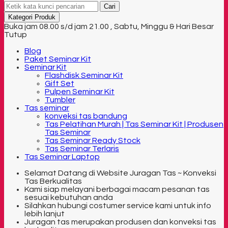
Cari
Kategori Produk
Buka jam 08.00 s/d jam 21.00 , Sabtu, Minggu & Hari Besar
Tutup
Blog
Paket Seminar Kit
Seminar Kit
Flashdisk Seminar Kit
Gift Set
Pulpen Seminar Kit
Tumbler
Tas seminar
konveksi tas bandung
Tas Pelatihan Murah | Tas Seminar Kit | Produsen
Tas Seminar
Tas Seminar Ready Stock
Tas Seminar Terlaris
Tas Seminar Laptop
Selamat Datang di Website Juragan Tas ~ Konveksi
Tas Berkualitas
Kami siap melayani berbagai macam pesanan tas
sesuai kebutuhan anda
Silahkan hubungi costumer service kami untuk info
lebih lanjut
Juragan tas merupakan produsen dan konveksi tas