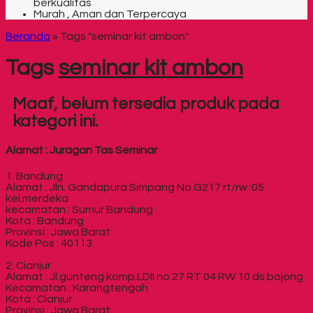
berkualitas
Murah , Aman dan Terpercaya
Beranda
»
Tags "seminar kit ambon"
Tags
seminar kit ambon
Maaf, belum tersedia produk pada
kategori ini.
Alamat : Juragan Tas Seminar
1. Bandung
Alamat : Jln. Gandapura Simpang No.G217 rt/rw :05
kel.merdeka
kecamatan : Sumur Bandung
Kota : Bandung
Provinsi : Jawa Barat
Kode Pos : 40113
2. Cianjur
Alamat : Jl.gunteng komp.LDII no 27 RT 04 RW 10 ds.bojong
Kecamatan : Karangtengah
Kota : Cianjur
Provinsi : Jawa Barat