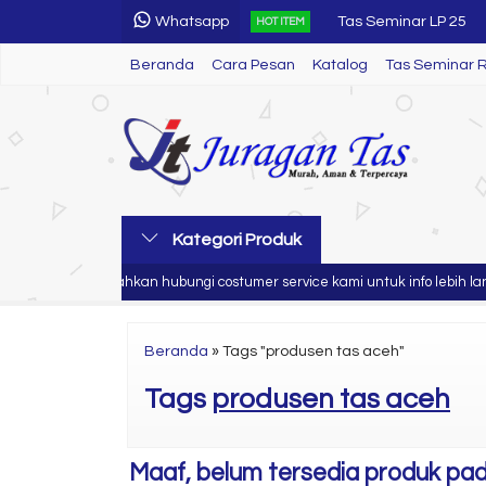
Tas Seminar LP 25
Whatsapp
HOT ITEM
Name Tag Seminar K
Beranda
Cara Pesan
Katalog
Tas Seminar 
Tumbler Led
Tas Seminar SL 26
Tas Seminar R 44
Tas Seminar SL 52
Kategori Produk
Tas Ransel TK
n anda
Silahkan hubungi costumer service kami untuk info lebih lanju
Tas Seminar Selemp
Beranda
»
Tags "produsen tas aceh"
Tas Seminar LP 25
Tags
produsen tas aceh
Maaf, belum tersedia produk pada