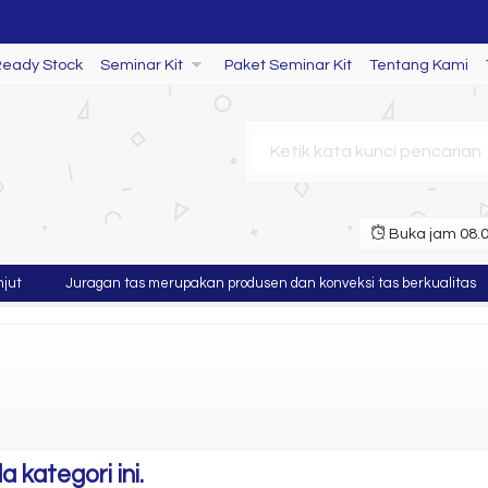
it
Ready Stock
Seminar Kit
Paket Seminar Kit
Tentang Kami
Buka jam 08.00
t
Juragan tas merupakan produsen dan konveksi tas berkualitas
ang SL 73
 kategori ini.