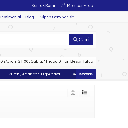
Kontak Kami
Member Area
Testimonial
Blog
Pulpen Seminar Kit
Cari
 s/d jam 21.00 , Sabtu, Minggu & Hari Besar Tutup
Murah , Aman dan Terpercaya
Selamat Datang di Website Juragan 