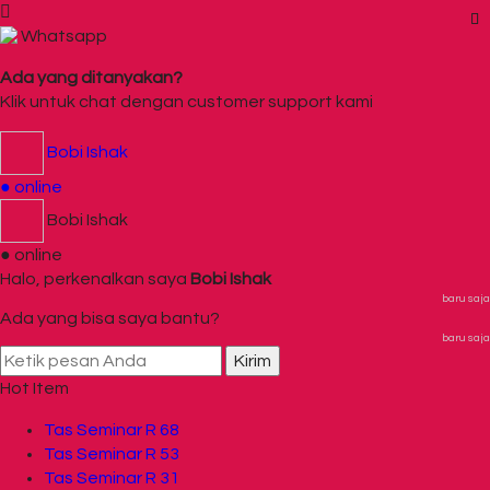
Whatsapp
Ada yang ditanyakan?
Klik untuk chat dengan customer support kami
Bobi Ishak
● online
Bobi Ishak
● online
Halo, perkenalkan saya
Bobi Ishak
baru saja
Ada yang bisa saya bantu?
baru saja
Kirim
Hot Item
Tas Seminar R 68
Tas Seminar R 53
Tas Seminar R 31