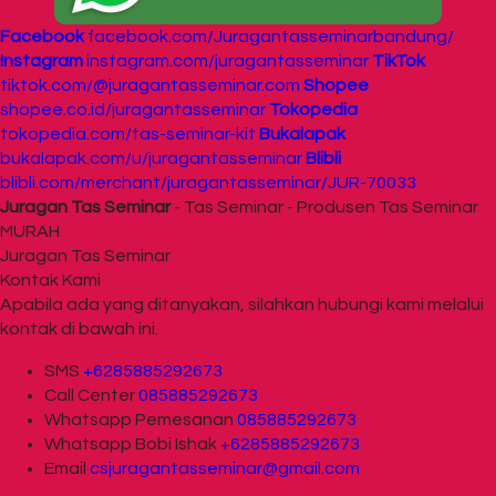
Facebook
facebook.com/Juragantasseminarbandung/
Instagram
instagram.com/juragantasseminar
TikTok
tiktok.com/@juragantasseminar.com
Shopee
shopee.co.id/juragantasseminar
Tokopedia
tokopedia.com/tas-seminar-kit
Bukalapak
bukalapak.com/u/juragantasseminar
Blibli
blibli.com/merchant/juragantasseminar/JUR-70033
Juragan Tas Seminar
- Tas Seminar - Produsen Tas Seminar
MURAH
Juragan Tas Seminar
Kontak Kami
Apabila ada yang ditanyakan, silahkan hubungi kami melalui
kontak di bawah ini.
SMS
+6285885292673
Call Center
085885292673
Whatsapp
Pemesanan
085885292673
Whatsapp
Bobi Ishak
+6285885292673
Email
csjuragantasseminar@gmail.com