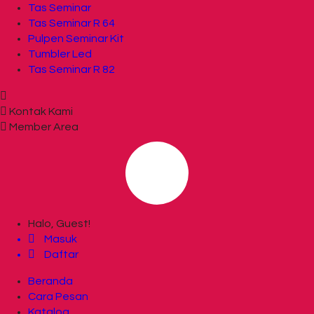
Tas Seminar
Tas Seminar R 64
Pulpen Seminar Kit
Tumbler Led
Tas Seminar R 82
Kontak Kami
Member Area
Halo, Guest!
Masuk
Daftar
Beranda
Cara Pesan
Katalog