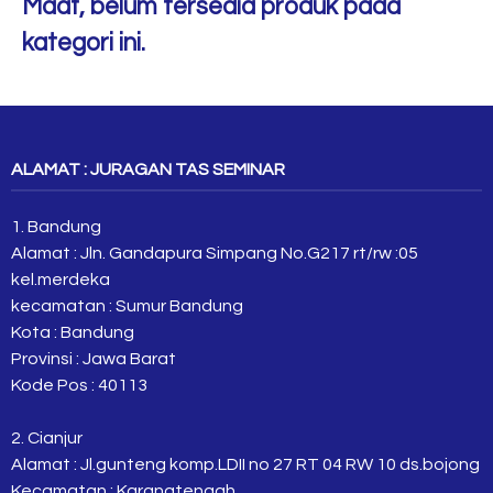
Maaf, belum tersedia produk pada
kategori ini.
ALAMAT : JURAGAN TAS SEMINAR
1. Bandung
Alamat : Jln. Gandapura Simpang No.G217 rt/rw :05
kel.merdeka
kecamatan : Sumur Bandung
Kota : Bandung
Provinsi : Jawa Barat
Kode Pos : 40113
2. Cianjur
Alamat : Jl.gunteng komp.LDII no 27 RT 04 RW 10 ds.bojong
Kecamatan : Karangtengah