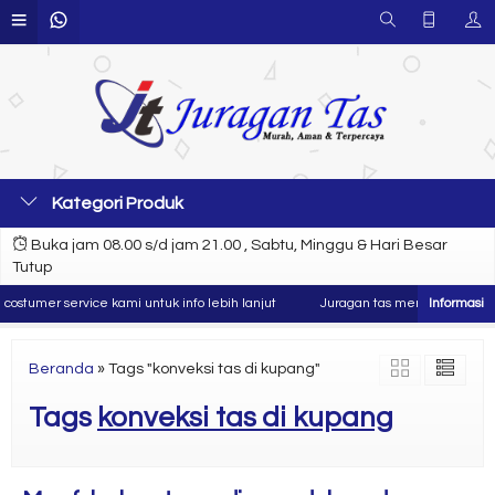
Kategori Produk
Buka jam 08.00 s/d jam 21.00 , Sabtu, Minggu & Hari Besar
Tutup
stumer service kami untuk info lebih lanjut
Juragan tas merupakan produse
Beranda
»
Tags "konveksi tas di kupang"
Tags
konveksi tas di kupang