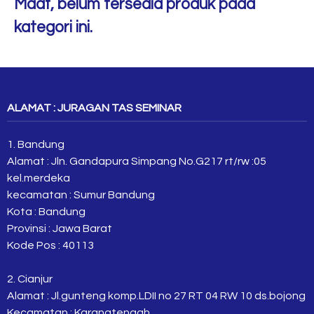
Maaf, belum tersedia produk pada
kategori ini.
ALAMAT : JURAGAN TAS SEMINAR
1. Bandung
Alamat : Jln. Gandapura Simpang No.G217 rt/rw :05
kel.merdeka
kecamatan : Sumur Bandung
Kota : Bandung
Provinsi : Jawa Barat
Kode Pos : 40113
2. Cianjur
Alamat : Jl.gunteng komp.LDII no 27 RT 04 RW 10 ds.bojong
Kecamatan : Karangtengah