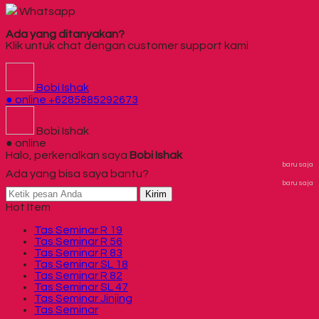
Whatsapp
Ada yang ditanyakan?
Klik untuk chat dengan customer support kami
Bobi Ishak
● online
+6285885292673
Bobi Ishak
● online
Halo, perkenalkan saya
Bobi Ishak
baru saja
Ada yang bisa saya bantu?
baru saja
Kirim
Hot Item
Tas Seminar R 19
Tas Seminar R 56
Tas Seminar R 83
Tas Seminar SL 18
Tas Seminar R 82
Tas Seminar SL 47
Tas Seminar Jinjing
Tas Seminar