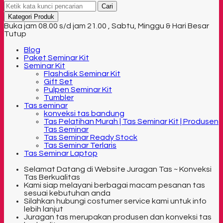
Cari
Kategori Produk
Buka jam 08.00 s/d jam 21.00 , Sabtu, Minggu & Hari Besar
Tutup
Blog
Paket Seminar Kit
Seminar Kit
Flashdisk Seminar Kit
Gift Set
Pulpen Seminar Kit
Tumbler
Tas seminar
konveksi tas bandung
Tas Pelatihan Murah | Tas Seminar Kit | Produsen
Tas Seminar
Tas Seminar Ready Stock
Tas Seminar Terlaris
Tas Seminar Laptop
Selamat Datang di Website Juragan Tas ~ Konveksi
Tas Berkualitas
Kami siap melayani berbagai macam pesanan tas
sesuai kebutuhan anda
Silahkan hubungi costumer service kami untuk info
lebih lanjut
Juragan tas merupakan produsen dan konveksi tas