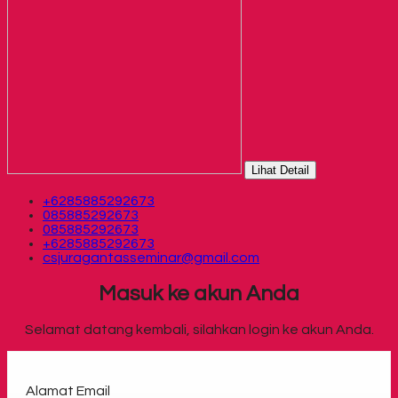
Lihat Detail
+6285885292673
085885292673
085885292673
+6285885292673
csjuragantasseminar@gmail.com
Masuk ke akun Anda
Selamat datang kembali, silahkan login ke akun Anda.
Alamat Email