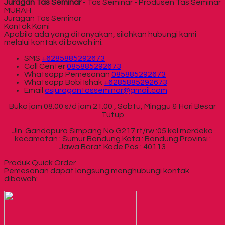
Juragan Tas Seminar
- Tas Seminar - Produsen Tas Seminar
MURAH
Juragan Tas Seminar
Kontak Kami
Apabila ada yang ditanyakan, silahkan hubungi kami
melalui kontak di bawah ini.
SMS
+6285885292673
Call Center
085885292673
Whatsapp
Pemesanan
085885292673
Whatsapp
Bobi Ishak
+6285885292673
Email
csjuragantasseminar@gmail.com
Buka jam 08.00 s/d jam 21.00 , Sabtu, Minggu & Hari Besar
Tutup
Jln. Gandapura Simpang No.G217 rt/rw :05 kel.merdeka
kecamatan : Sumur Bandung Kota : Bandung Provinsi :
Jawa Barat Kode Pos : 40113
Produk Quick Order
Pemesanan dapat langsung menghubungi kontak
dibawah: