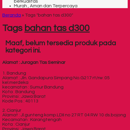
berkualitas
Murah , Aman dan Terpercaya
Beranda
»
Tags "bahan tas d300"
Tags
bahan tas d300
Maaf, belum tersedia produk pada
kategori ini.
Alamat : Juragan Tas Seminar
1. Bandung
Alamat : Jln. Gandapura Simpang No.G217 rt/rw :05
kel.merdeka
kecamatan : Sumur Bandung
Kota : Bandung
Provinsi : Jawa Barat
Kode Pos : 40113
2. Cianjur
Alamat : Jl.gunteng komp.LDII no 27 RT 04 RW 10 ds.bojong
Kecamatan : Karangtengah
Kota : Cianjur
Provinsi : Jawa Barat