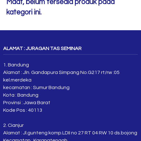
Maaf, belum tersedia produk pada
kategori ini.
ALAMAT : JURAGAN TAS SEMINAR
1. Bandung
Alamat : Jln. Gandapura Simpang No.G217 rt/rw :05
kel.merdeka
kecamatan : Sumur Bandung
Kota : Bandung
Provinsi : Jawa Barat
Kode Pos : 40113
2. Cianjur
Alamat : Jl.gunteng komp.LDII no 27 RT 04 RW 10 ds.bojong
Kecamatan : Karangtengah