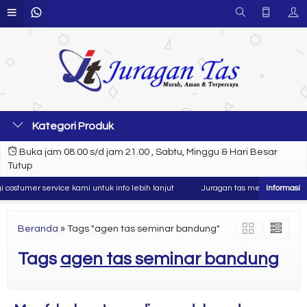
Kategori Produk
Buka jam 08.00 s/d jam 21.00 , Sabtu, Minggu & Hari Besar
Tutup
ostumer service kami untuk info lebih lanjut
Juragan tas merupakan produs
Beranda
»
Tags "agen tas seminar bandung"
Tags
agen tas seminar bandung